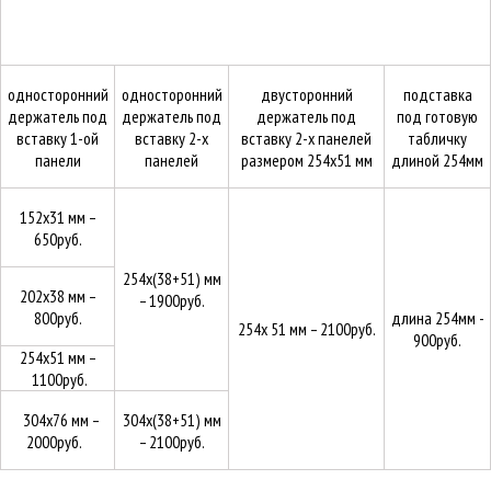
односторонний
односторонний
двусторонний
подставка
держатель под
держатель под
держатель под
под готовую
вставку 1-ой
вставку 2-х
вставку 2-х панелей
табличку
панели
панелей
размером 254х51 мм
длиной 254мм
152х31 мм –
650руб.
254х(38+51) мм
202х38 мм –
–
1900руб.
800руб.
длина 254мм -
254х 51 мм –
2100руб.
900руб.
254х51 мм –
1100руб.
304х76 мм –
304х(38+51) мм
2000руб.
–
2100руб.