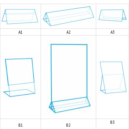
А1
А2
А3
В3
В1
В2