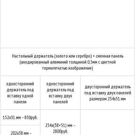
Настольный держатель (золото или серебро) + сменная панель
(анодированный алюминий толщиной 0,5мм с цветной
термопечатью изображения)
односторонний
односторонний
двусторонний держатель
держатель под
держатель под
под вставку двух панелей
вставку одной
вставку двух
размером 254х51 мм
панели
панелей
152х31 мм –
850руб.
254х(38+51) мм –
2800руб.
202х38 мм –