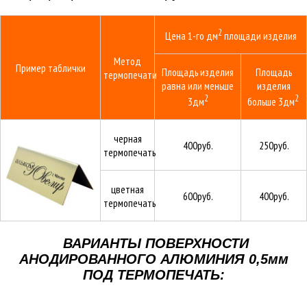
2
Цена 1-го
дм
площади изделия
Метод
Пример таблички
Площадь изделия
Площадь
термопечати
равна или меньше
изделия
2
2
3
дм
больше 3
дм
черная
400руб.
250руб.
термопечать
цветная
600руб.
400руб.
термопечать
ВАРИАНТЫ ПОВЕРХНОСТИ
АНОДИРОВАННОГО АЛЮМИНИЯ 0,5мм
ПОД ТЕРМОПЕЧАТЬ: